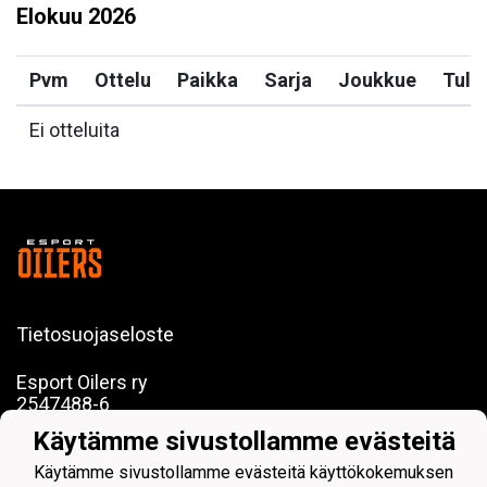
Elokuu
2026
Pvm
Ottelu
Paikka
Sarja
Joukkue
Tulo
Ei otteluita
Tietosuojaseloste
Esport Oilers ry
2547488-6
c/o Esport Arena
Käytämme sivustollamme evästeitä
Koivu-Mankkaan tie 5, 02200 Espoo
Käytämme sivustollamme evästeitä käyttökokemuksen