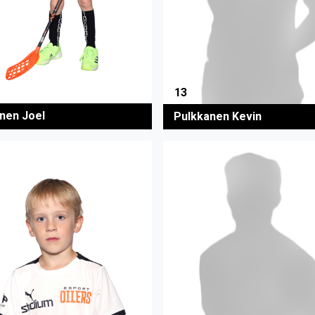
13
nen Joel
Pulkkanen Kevin