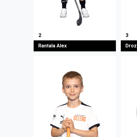
2
3
Rantala Alex
Droz