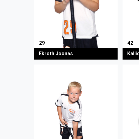
29
42
Ekroth Joonas
Kalli