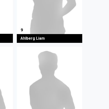
9
Ahlberg Liam