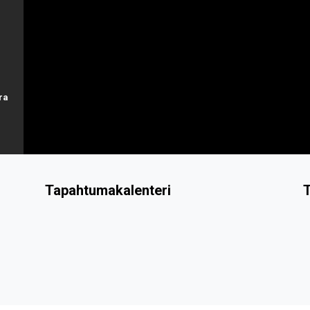
ra
Tapahtumakalenteri
T