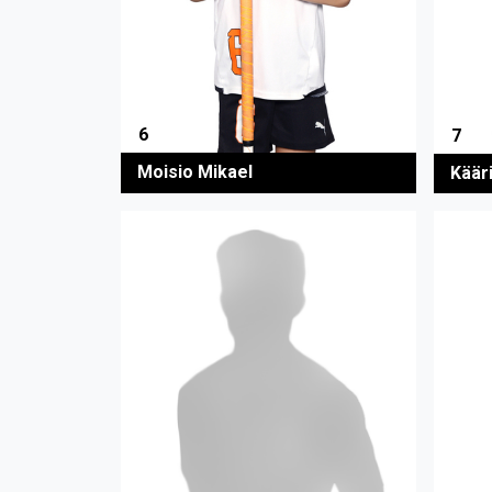
6
7
Moisio Mikael
Käär