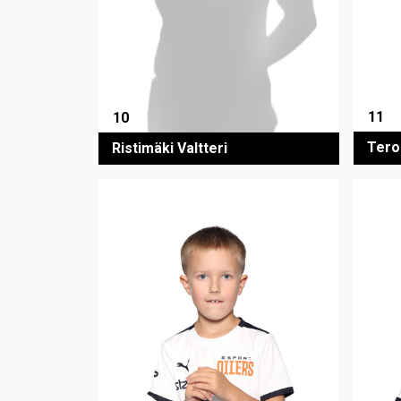
11
10
Tero
Ristimäki Valtteri