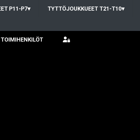
ET P11-P7
▾
TYTTÖJOUKKUEET T21-T10
▾
TOIMIHENKILÖT