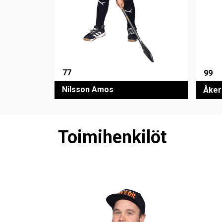
77
99
Nilsson Amos
Åkerl
Toimihenkilöt