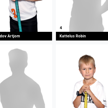
4
dov Artjom
Kattelus Robin