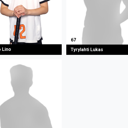
67
o Lino
Tyrylahti Lukas