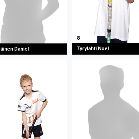
8
Tyrylahti Noel
iäinen Daniel