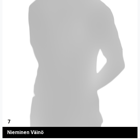
7
Nieminen Väinö