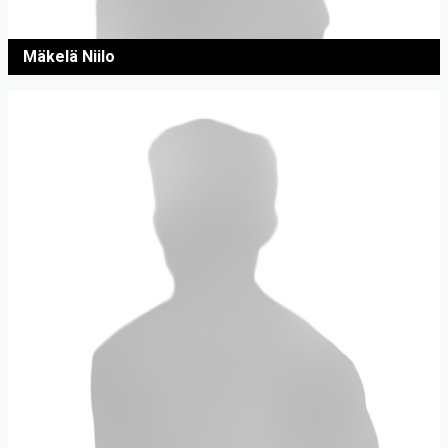
Mäkelä Niilo