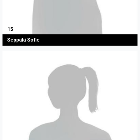
15
Seppälä Sofie