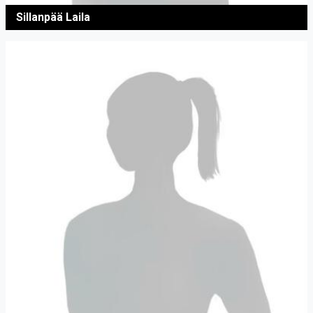
Sillanpää Laila