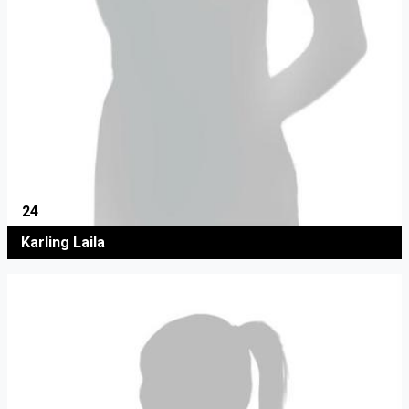
24
Karling Laila