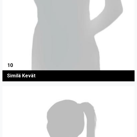
10
Similä Kevät