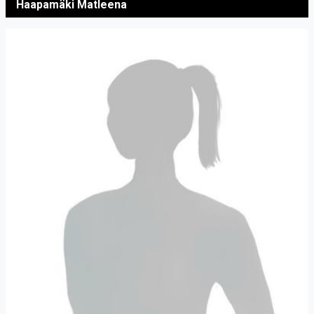
Haapamäki Matleena