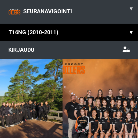
▾
SEURANAVIGOINTI
T16NG (2010-2011)
▾
KIRJAUDU
Previous
Nex