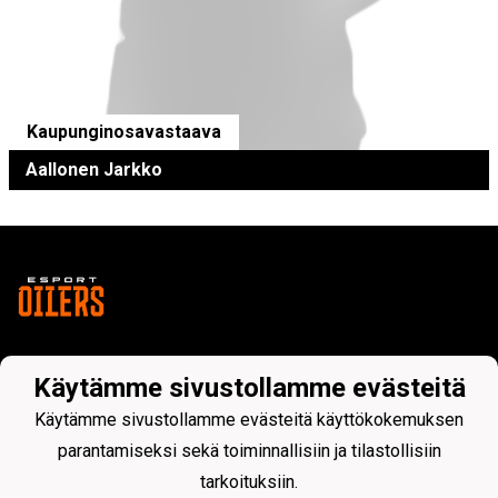
Kaupunginosavastaava
Aallonen Jarkko
Tietosuojaseloste
Käytämme sivustollamme evästeitä
Käytämme sivustollamme evästeitä käyttökokemuksen
Esport Oilers ry
2547488-6
parantamiseksi sekä toiminnallisiin ja tilastollisiin
c/o Esport Arena
tarkoituksiin.
Koivu-Mankkaan tie 5, 02200 Espoo