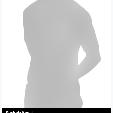
Koskela Eemil