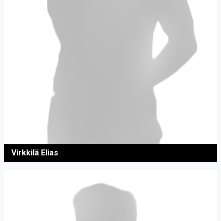
Virkkilä Elias