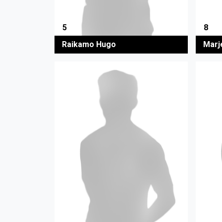
5
8
Raikamo Hugo
Marje