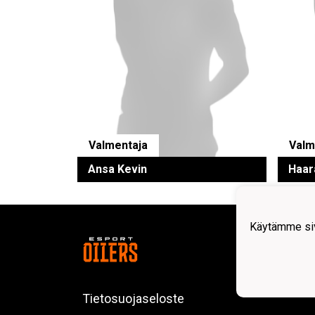
Valmentaja
Valm
Ansa Kevin
Haar
Käytämme siv
Esport
2547
c/o E
Koivu
Tietosuojaseloste