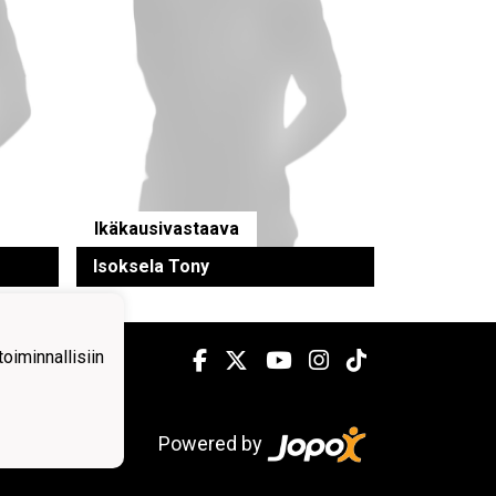
Ikäkausivastaava
Isoksela Tony
iminnallisiin
Powered by