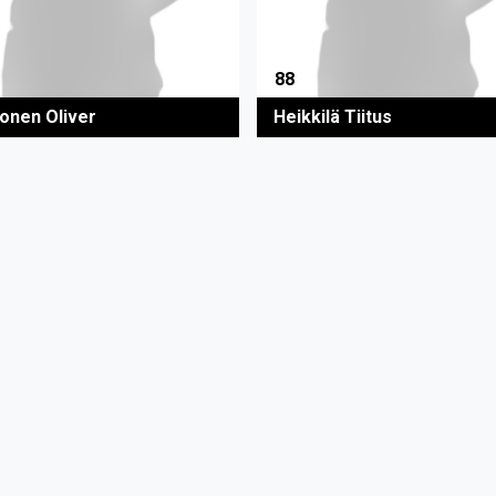
88
onen Oliver
Heikkilä Tiitus