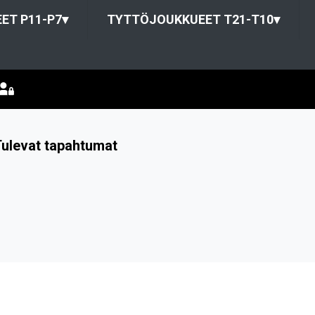
ET P11-P7
▾
TYTTÖJOUKKUEET T21-T10
▾
ulevat tapahtumat