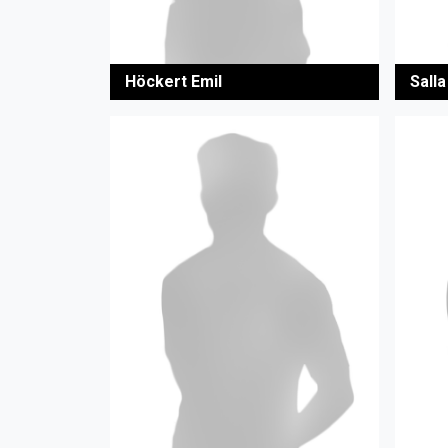
Höckert Emil
Sall