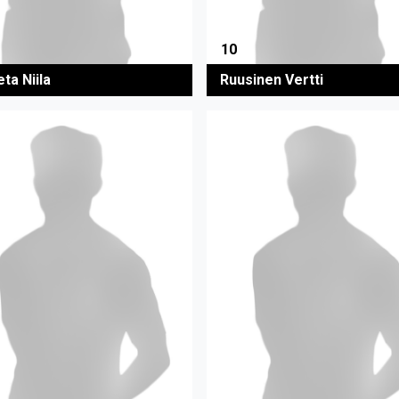
10
ta Niila
Ruusinen Vertti