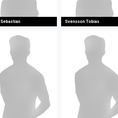
a Sebastian
Svensson Tobias