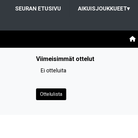
SEURAN ETUSIVU
AIKUISJOUKKUEET
▾
Viimeisimmät ottelut
Ei otteluita
Ottelulista