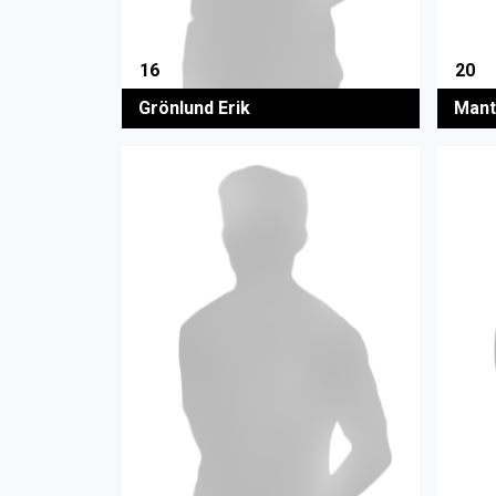
16
20
Grönlund Erik
Mant