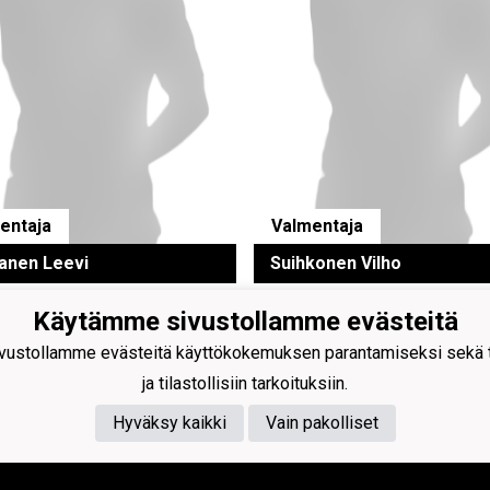
entaja
Valmentaja
anen Leevi
Suihkonen Vilho
Käytämme sivustollamme evästeitä
ustollamme evästeitä käyttökokemuksen parantamiseksi sekä to
 Oilers ry
488-6
ja tilastollisiin tarkoituksiin.
sport Arena
-Mankkaan tie 5, 02200 Espoo
Hyväksy kaikki
Vain pakolliset