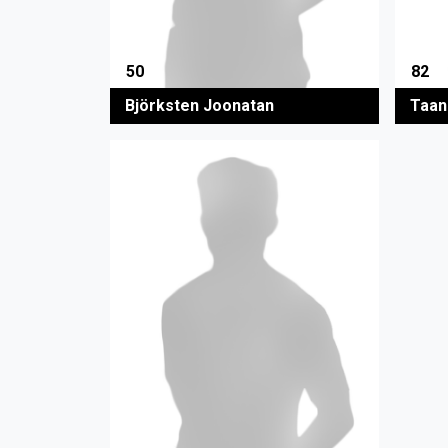
50
82
Björksten Joonatan
Taan