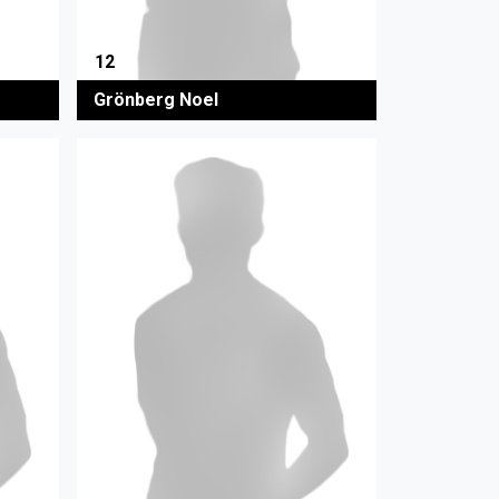
12
Grönberg Noel