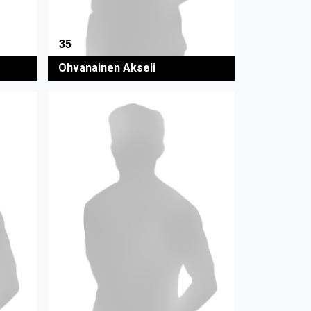
35
Ohvanainen Akseli