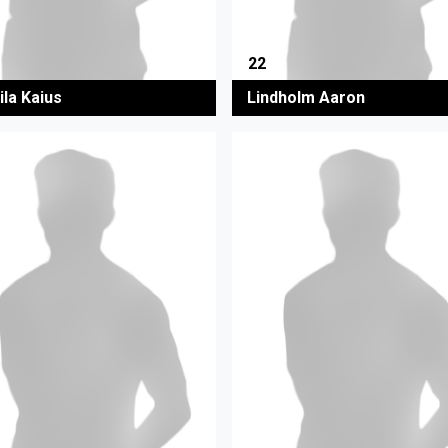
22
ila Kaius
Lindholm Aaron