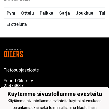
Pvm
Ottelu
Paikka
Sarja
Joukkue
Tulo
Ei otteluita
Tietosuojaseloste
Esport Oilers ry
2547488-6
c/o Esport Arena
Käytämme sivustollamme evästeitä
Koivu-Mankkaan tie 5, 02200 Espoo
Käytämme sivustollamme evästeitä käyttökokemuksen
parantamiseksi sekä toiminnallisiin ja tilastollisiin